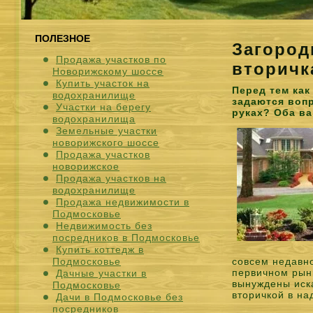
ПОЛЕЗНОЕ
Загород
Продажа участков по
вторичк
Новорижскому шоссе
Купить участок на
Перед тем как
водохранилище
задаются воп
Участки на берегу
руках? Оба ва
водохранилища
Земельные участки
новорижского шоссе
Продажа участков
новорижское
Продажа участков на
водохранилище
Продажа недвижимости в
Подмосковье
Недвижимость без
посредников в Подмосковье
Купить коттедж в
Подмосковье
совсем недавн
первичном рынк
Дачные участки в
вынуждены иска
Подмосковье
вторичкой в на
Дачи в Подмосковье без
посредников