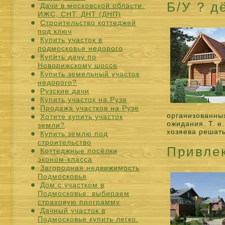
Б/У ? д
Дачи в московской области.
ИЖС, СНТ, ДНТ (ДНП)
Строительство коттеджей
под ключ
Купить участок в
подмосковье недорого
Купить дачу по
Новорижскому шоссе
Купить земельный участок
недорого?
Рузские дачи
Купить участок на Рузе
Продажа участков на Рузе
организованных
Хотите купить участок
ожидания. Т. е
земли?
хозяева решать
Купить землю под
строительство
Привлек
Коттеджные посёлки
эконом-класса
Загородная недвижимость
Подмосковья
Дом с участком в
Подмосковье: выбираем
страховую программу
Дачный участок в
Подмосковье купить легко.