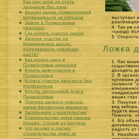
Как при этом не стать
дачником без дачи
Анализ рынка подмосковной
недвижимости за городом
выступает 
реализации
Земля в Подмосковье
Так уж с
недорого
гораздо бо
Где купить участок земли
Скорость
Дачные участки на
Новорижском шоссе:
Ложка д
популярность удалёнки
растёт
Как купить дачу в
Как выше
Подмосковье недорого
существенн
доходить д
Купить дом+участок в
В органи
Подмосковье
купившие д
Купить участок недорого без
сегменте “
посредников
изношеннос
Купить загородный дом в
ожидающие 
Подмосковье
ваших глаз 
Покупка дачного участка:
Покупая 
вид забора
ищем бюджетные варианты
будете вын
Загородное строительство
Помните, ч
Строительство дома своими
Б/у объе
руками: строим из кирпича
документац
Что входит в расчёт
радость от 
строительства дома за
Неизбежн
домовладен
городом