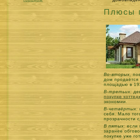
Плюсы 
Во-вторых,
пов
дом продаётся 
площадью в 19
В-третьих:
дев
покупке коттед
экономии.
В-четвёртых:
себя. Мало тог
прозрачности с
В пятых:
если 
заранее обгово
покупке уже го