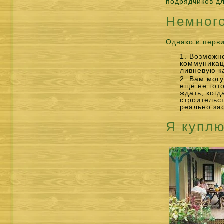
подрядчиков д
Немного
Однако и перви
Возможно
коммуникац
ливневую к
Вам могу
ещё не гот
ждать, ког
строительс
реально за
Я купл