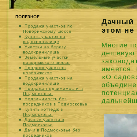
ПОЛЕЗНОЕ
Дачный 
Продажа участков по
этом не
Новорижскому шоссе
Купить участок на
водохранилище
Многие п
Участки на берегу
дешёвую 
водохранилища
Земельные участки
законодат
новорижского шоссе
Продажа участков
имеется.
новорижское
«О садов
Продажа участков на
водохранилище
объединен
Продажа недвижимости в
потенциа
Подмосковье
Недвижимость без
дальнейш
посредников в Подмосковье
Купить коттедж в
Подмосковье
Дачные участки в
Подмосковье
Дачи в Подмосковье без
посредников