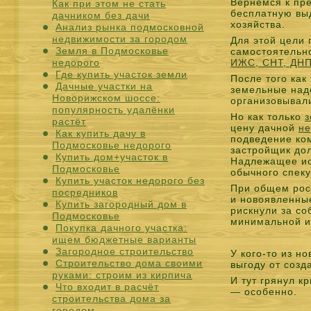
Вернёмся к пре
Как при этом не стать
бесплатную выд
дачником без дачи
хозяйства.
Анализ рынка подмосковной
недвижимости за городом
Для этой цели
Земля в Подмосковье
самостоятельн
недорого
ИЖС, СНТ, ДНП
Где купить участок земли
После того как
Дачные участки на
земельные над
Новорижском шоссе:
организовывал
популярность удалёнки
Но как только
з
растёт
цену дачной
не
Как купить дачу в
подведение ко
Подмосковье недорого
застройщик до
Купить дом+участок в
Надлежащее ис
Подмосковье
обычного спеку
Купить участок недорого без
При общем рос
посредников
и новоявленны
Купить загородный дом в
рискнули за с
Подмосковье
минимальной и
Покупка дачного участка:
ищем бюджетные варианты
Загородное строительство
У кого-то из н
Строительство дома своими
выгоду от соз
руками: строим из кирпича
И тут грянул к
Что входит в расчёт
— особенно.
строительства дома за
городом