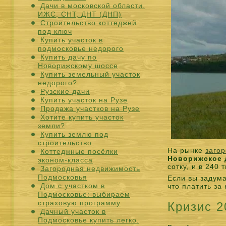
Дачи в московской области.
ИЖС, СНТ, ДНТ (ДНП)
Строительство коттеджей
под ключ
Купить участок в
подмосковье недорого
Купить дачу по
Новорижскому шоссе
Купить земельный участок
недорого?
Рузские дачи
Купить участок на Рузе
Продажа участков на Рузе
Хотите купить участок
земли?
Купить землю под
строительство
На рынке
заго
Коттеджные посёлки
Новорижское 
эконом-класса
сотку, и в 240
Загородная недвижимость
Подмосковья
Если вы задум
Дом с участком в
что платить за
Подмосковье: выбираем
страховую программу
Кризис 2
Дачный участок в
Подмосковье купить легко.