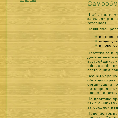
Самообм
Чтобы как-то «
завалили рыно
готовности.
Появилась рас
в строящ
подвод к
в некото
Платежи за инф
дачное некомм
застройщика, и
общих собрания
всего с ним св
Всё бы хорошо
обоюдоострая. 
организации п
потенциальных
плана на розн
На практике пр
как с ошибкам
загородной не
Падение темпа 
проекта. Это 