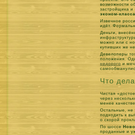
возможности о
застройщика и 
эконом-класс
Извечное росси
идёт. Формальн
Деньги, внесё
инфраструктуры
можно или с но
купивших же не
Девелоперы тож
положения. Одн
недорого
и меч
самообманулис
Что дела
Чистая «достое
через нескольк
менее качестве
Остальные, не 
подходить к вы
о скорой прокл
По шоссе
Ново
проданные и у