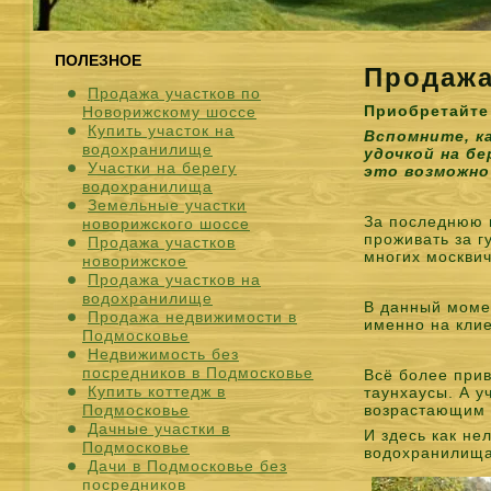
ПОЛЕЗНОЕ
Продажа
Продажа участков по
Приобретайте 
Новорижскому шоссе
Купить участок на
Вспомните, ка
водохранилище
удочкой на бе
Участки на берегу
это возможно
водохранилища
Земельные участки
За последнюю 
новорижского шоссе
проживать за г
Продажа участков
многих москви
новорижское
Продажа участков на
водохранилище
В данный моме
Продажа недвижимости в
именно на кли
Подмосковье
Недвижимость без
посредников в Подмосковье
Всё более при
Купить коттедж в
таунхаусы. А у
Подмосковье
возрастающим 
Дачные участки в
И здесь как не
Подмосковье
водохранилища
Дачи в Подмосковье без
посредников