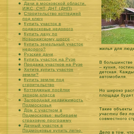
Дачи в московской области.
ИЖС, СНТ, ДНТ (ДНП)
Строительство коттеджей
под ключ
Купить участок в
подмосковье недорого
Купить дачу по
Новорижскому шоссе
Купить земельный участок
жилья для люд
недорого?
Рузские дачи
Купить участок на Рузе
В большинстве 
Продажа участков на Рузе
– кухня, гости
Хотите купить участок
детская. Кажды
земли?
автомобиля.
Купить землю под
строительство
Коттеджные посёлки
Но широко рас
эконом-класса
площади будет 
Загородная недвижимость
Подмосковья
Такие объекты
Дом с участком в
участки без п
Подмосковье: выбираем
совместного ст
страховую программу
Дачный участок в
Подмосковье купить легко.
Дело в том, чт