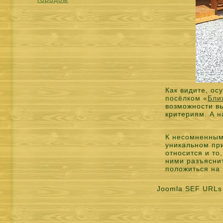
Как видите, о
посёлком «
Бли
возможности вы
критериям. А н
К несомненным
уникальном при
относится и то
ними разъясни
положиться на 
Joomla SEF URLs 