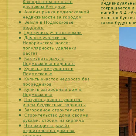
Как при этом не стать
индивидуальный
дачником без дачи
сокращается и
Анализ рынка подмосковной
линий к 3-4 сб
недвижимости за городом
стен требуется
Земля в Подмосковье
также будут с
недорого
Где купить участок земли
Дачные участки на
Новорижском шоссе:
популярность удалёнки
растёт
Как купить дачу в
Подмосковье недорого
Купить дом+участок в
Подмосковье
Купить участок недорого без
посредников
Купить загородный дом в
Подмосковье
Покупка дачного участка:
ищем бюджетные варианты
Загородное строительство
Строительство дома своими
руками: строим из кирпича
Что входит в расчёт
строительства дома за
городом